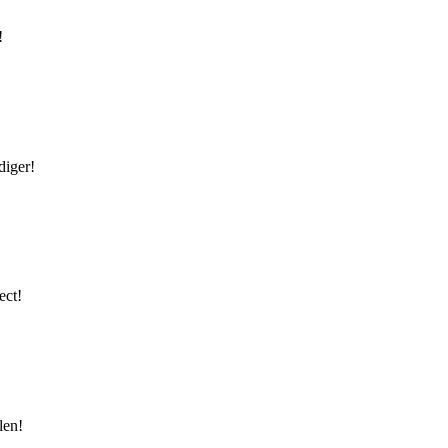
!
diger!
ect!
len!