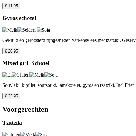
€ 11.95
Gyros schotel
Gekruid en geroosterd fijngesneden varkensvlees met tzatziki. Geserve
€ 20.95
Mixed grill Schotel
Souvlaki, kipfilet, soutzouki, lamskotelet, gyros en tzatziki. Incl Friet
€ 25.95
Voorgerechten
Tzatziki